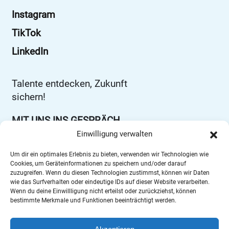
Instagram
TikTok
LinkedIn
Talente entdecken, Zukunft
sichern!
MIT UNS INS GESPRÄCH
KOMMEN
Einwilligung verwalten
Um dir ein optimales Erlebnis zu bieten, verwenden wir Technologien wie
Josef-Orlopp-Straße 45-49
Cookies, um Geräteinformationen zu speichern und/oder darauf
zuzugreifen. Wenn du diesen Technologien zustimmst, können wir Daten
10365 Berlin
wie das Surfverhalten oder eindeutige IDs auf dieser Website verarbeiten.
Wenn du deine Einwillligung nicht erteilst oder zurückziehst, können
info@ausbildung-ota.de
bestimmte Merkmale und Funktionen beeinträchtigt werden.
Tel: 030 557 56 0
Fax: 030 557 56 166